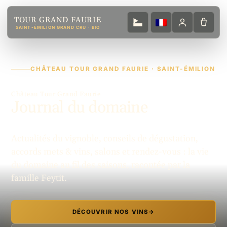
TOUR GRAND FAURIE
SAINT-ÉMILION GRAND CRU · BIO
CHÂTEAU TOUR GRAND FAURIE · SAINT-ÉMILION
Château Tour Grand Faurie
Journal du domaine
Actualités du vignoble, conseils de dégustation,
accords mets & vins, salons et rendez-vous : la vie
du domaine au fil des saisons, racontée par la
famille Feytit.
DÉCOUVRIR NOS VINS
→