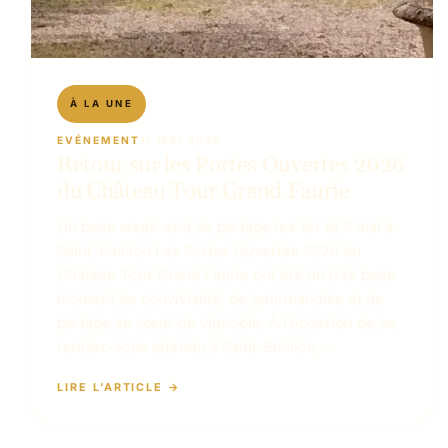
EVÉNEMENT
11 MAI 2026
Retour sur les Portes Ouvertes 2026
du Château Tour Grand Faurie
Un beau week-end de partage les 1er et 2 mai à
Saint-Émilion Les Portes Ouvertes 2026 du
Château Tour Grand Faurie ont été un très beau
moment de convivialité, de gourmandise et de
partage au cœur du vignoble. À l’occasion de ce
rendez-vous attendu à Saint-Émilion,…
LIRE L’ARTICLE