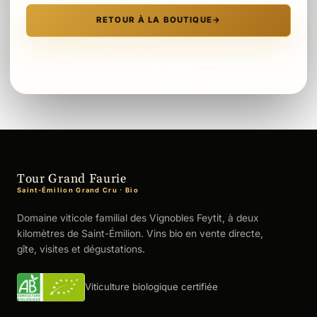
RETOUR À LA BOUTIQUE
→
SÉJOURNER AU DOMAINE
Tour Grand Faurie
Saint-Émilion Grand Cru · Bio
Domaine viticole familial des Vignobles Feytit, à deux
kilomètres de Saint-Émilion. Vins bio en vente directe,
gîte, visites et dégustations.
Viticulture biologique certifiée