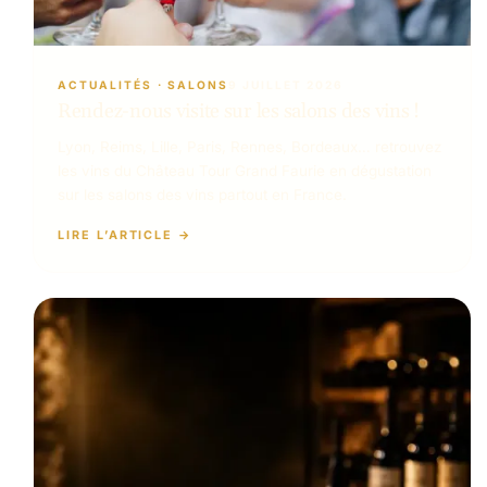
ACTUALITÉS
 · 
SALONS
9 JUILLET 2026
Rendez-nous visite sur les salons des vins !
Lyon, Reims, Lille, Paris, Rennes, Bordeaux… retrouvez
les vins du Château Tour Grand Faurie en dégustation
sur les salons des vins partout en France.
LIRE L’ARTICLE