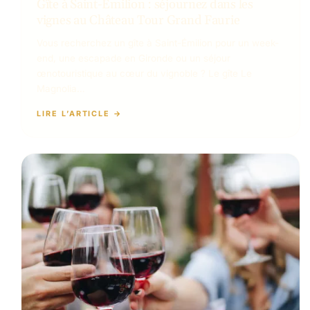
Gîte à Saint-Émilion : séjournez dans les
vignes au Château Tour Grand Faurie
Vous recherchez un gîte à Saint-Émilion pour un week-
end, une escapade en Gironde ou un séjour
œnotouristique au cœur du vignoble ? Le gîte Le
Magnolia…
LIRE L’ARTICLE