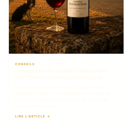
CONSEILS
5 JUILLET 2026
Comment choisir un Saint-Émilion Grand
Cru ? Terroirs, cuvées, accords et garde
Choisir un Saint-Émilion Grand Cru peut sembler
complexe lorsque l’on n’est pas spécialiste. Entre les
terroirs, les cépages, les millésimes, les cuvées, les
accords mets-vins et…
LIRE L’ARTICLE