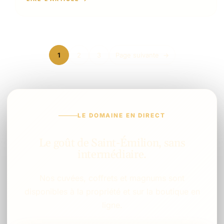
1
2
3
Page suivante
→
LE DOMAINE EN DIRECT
Le goût de Saint-Émilion, sans
intermédiaire.
Nos cuvées, coffrets et magnums sont
disponibles à la propriété et sur la boutique en
ligne.