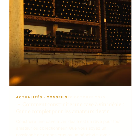
ACTUALITÉS
 · 
CONSEILS
20 OCTOBRE 2025
🍷 Comment construire une cave à vin idéale :
Guide complet pour les amateurs de vin
Construire une cave à vin idéale est un rêve pour tout
amateur ou collectionneur. Que vous soyez un
passionné de grands crus ou un néophyte, avoir…