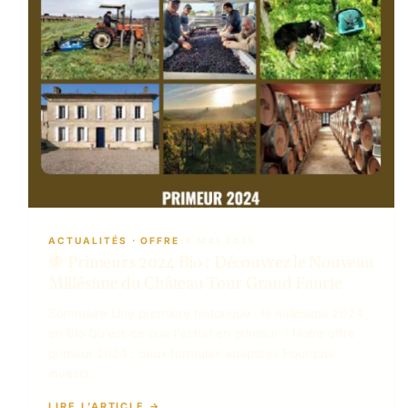
ACTUALITÉS
 · 
OFFRE
19 MAI 2025
🍇 Primeurs 2024 Bio : Découvrez le Nouveau
Millésime du Château Tour Grand Faurie
Sommaire Une première historique : le millésime 2024
en Bio Qu’est-ce que l’achat en primeur ? Notre offre
primeur 2024 : deux formules adaptées Pourquoi
investir…
LIRE L’ARTICLE