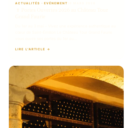
ACTUALITÉS
 · 
EVÉNEMENT
19 MARS 2026
🍷 Portes Ouvertes 2026 au Château Tour
Grand Faurie
Du 1er au 3 mai – Vivez une expérience authentique au
cœur de Saint-Émilion Le Château Tour Grand Faurie
vous ouvre ses portes du 1er au…
LIRE L’ARTICLE