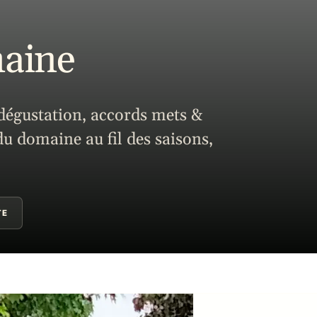
maine
 dégustation, accords mets &
 du domaine au fil des saisons,
TE