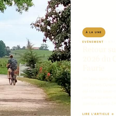
EVÉNEMENT
11 MAI
Retour su
2026 du 
Faurie
Un beau week-end d
Les Portes Ouvert
été un très beau 
partage au cœur d
attendu à Saint-Ém
LIRE L’ARTICLE