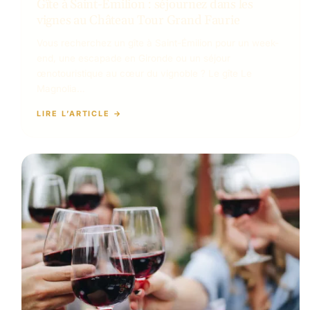
Gîte à Saint-Émilion : séjournez dans les
vignes au Château Tour Grand Faurie
Vous recherchez un gîte à Saint-Émilion pour un week-
end, une escapade en Gironde ou un séjour
œnotouristique au cœur du vignoble ? Le gîte Le
Magnolia…
LIRE L’ARTICLE