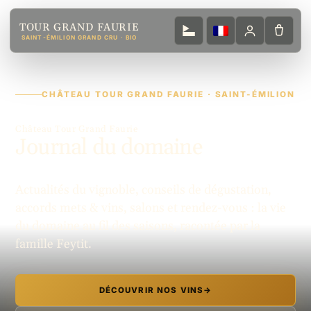
TOUR GRAND FAURIE
SAINT-ÉMILION GRAND CRU · BIO
CHÂTEAU TOUR GRAND FAURIE · SAINT-ÉMILION
Château Tour Grand Faurie
Journal du domaine
Actualités du vignoble, conseils de dégustation,
accords mets & vins, salons et rendez-vous : la vie
du domaine au fil des saisons, racontée par la
famille Feytit.
DÉCOUVRIR NOS VINS
→