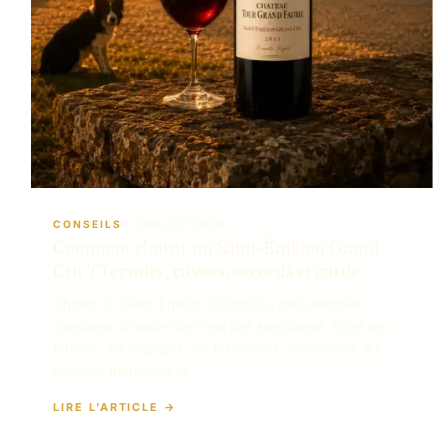
CONSEILS
5 JUILLET 2026
Comment choisir un Saint-Émilion Grand
Cru ? Terroirs, cuvées, accords et garde
Choisir un Saint-Émilion Grand Cru peut sembler
complexe lorsque l’on n’est pas spécialiste. Entre les
terroirs, les cépages, les millésimes, les cuvées, les
accords mets-vins et…
LIRE L’ARTICLE