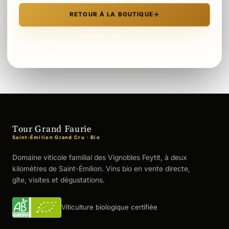
RETOUR À LA BOUTIQUE
→
SÉJOURNER AU DOMAINE
Tour Grand Faurie
Saint-Émilion Grand Cru · Bio
Domaine viticole familial des Vignobles Feytit, à deux
kilomètres de Saint-Émilion. Vins bio en vente directe,
gîte, visites et dégustations.
Viticulture biologique certifiée