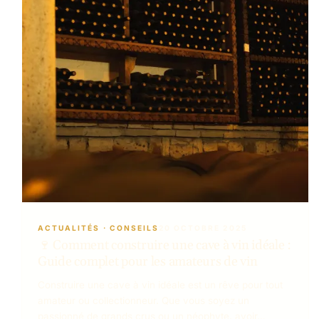
ACTUALITÉS
 · 
CONSEILS
20 OCTOBRE 2025
🍷 Comment construire une cave à vin idéale :
Guide complet pour les amateurs de vin
Construire une cave à vin idéale est un rêve pour tout
amateur ou collectionneur. Que vous soyez un
passionné de grands crus ou un néophyte, avoir…