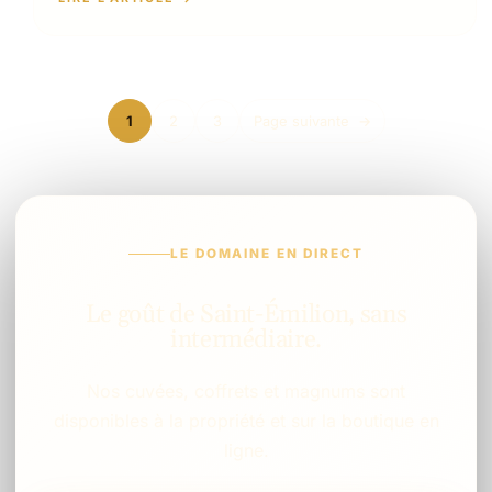
1
2
3
Page suivante
→
LE DOMAINE EN DIRECT
Le goût de Saint-Émilion, sans
intermédiaire.
Nos cuvées, coffrets et magnums sont
disponibles à la propriété et sur la boutique en
ligne.