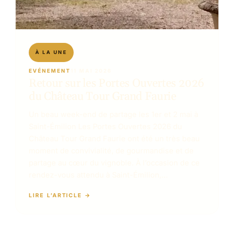
EVÉNEMENT
11 MAI 2026
Retour sur les Portes Ouvertes 2026
du Château Tour Grand Faurie
Un beau week-end de partage les 1er et 2 mai à
Saint-Émilion Les Portes Ouvertes 2026 du
Château Tour Grand Faurie ont été un très beau
moment de convivialité, de gourmandise et de
partage au cœur du vignoble. À l’occasion de ce
rendez-vous attendu à Saint-Émilion,…
LIRE L’ARTICLE