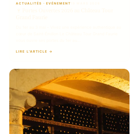
ACTUALITÉS
 · 
EVÉNEMENT
19 MARS 2026
🍷 Portes Ouvertes 2026 au Château Tour
Grand Faurie
Du 1er au 3 mai – Vivez une expérience authentique au
cœur de Saint-Émilion Le Château Tour Grand Faurie
vous ouvre ses portes du 1er au…
LIRE L’ARTICLE