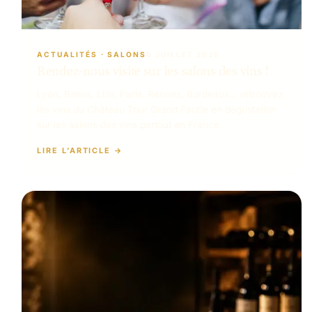
ACTUALITÉS
 · 
SALONS
9 JUILLET 2026
Rendez-nous visite sur les salons des vins !
Lyon, Reims, Lille, Paris, Rennes, Bordeaux… retrouvez
les vins du Château Tour Grand Faurie en dégustation
sur les salons des vins partout en France.
LIRE L’ARTICLE