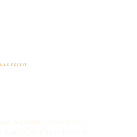
ILLE FEYTIT
ion, le Château Tour Grand
e famille, de transmission et