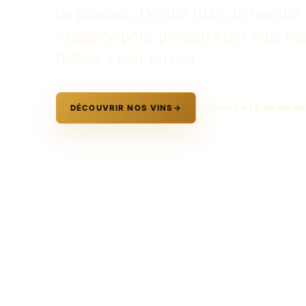
de passion. Depuis 1949, la famille 
exigence pour produire des vins Sa
fidèles à leur terroir.
DÉCOUVRIR NOS VINS
→
VISITER LE DOMAIN