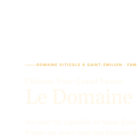
DOMAINE VITICOLE À SAINT-ÉMILION · FAM
Château Tour Grand Faurie
Le Domaine
Au cœur du vignoble de Saint-Émil
Faurie est avant tout une histoire d