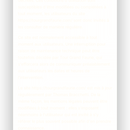
décrites. Ces conditions d'utilisation sont
susceptibles d'être modifiées ou complétées à
tout moment, les utilisateurs du site
https://tourgrandfaurie.com/ sont donc invités à
les consulter de manière régulière.
Ce site est normalement accessible à tout
moment aux utilisateurs. Une interruption pour
raison de maintenance technique peut être
toutefois décidée par Tour Grand Faurie, qui
s'efforcera alors de communiquer préalablement
aux utilisateurs les dates et heures de
l'intervention.
Le site https://tourgrandfaurie.com/ est mis à jour
régulièrement par Thomas Bracchetti. De la
même façon, les mentions légales peuvent être
modifiées à tout moment : elles s'imposent
néanmoins à l'utilisateur qui est invité à s'y
référer le plus souvent possible afin d'en prendre
connaissance.