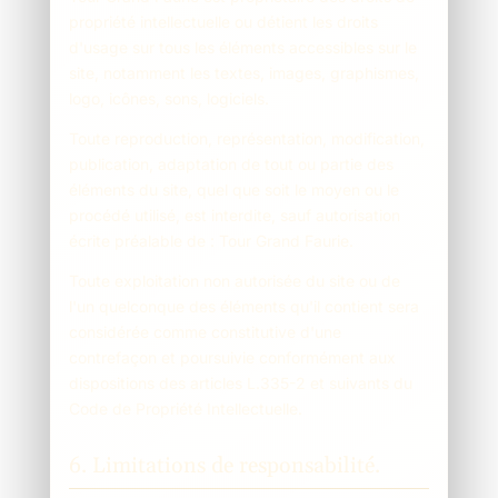
propriété intellectuelle ou détient les droits
d'usage sur tous les éléments accessibles sur le
site, notamment les textes, images, graphismes,
logo, icônes, sons, logiciels.
Toute reproduction, représentation, modification,
publication, adaptation de tout ou partie des
éléments du site, quel que soit le moyen ou le
procédé utilisé, est interdite, sauf autorisation
écrite préalable de : Tour Grand Faurie.
Toute exploitation non autorisée du site ou de
l'un quelconque des éléments qu'il contient sera
considérée comme constitutive d'une
contrefaçon et poursuivie conformément aux
dispositions des articles L.335-2 et suivants du
Code de Propriété Intellectuelle.
6. Limitations de responsabilité.