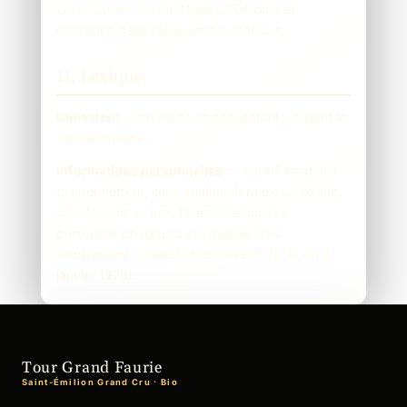
Loi n° 2004-575 du 21 juin 2004 pour la
confiance dans l'économie numérique.
11. Lexique.
Utilisateur :
internaute se connectant, utilisant le
site susnommé.
Informations personnelles :
« les informations
qui permettent, sous quelque forme que ce soit,
directement ou non, l'identification des
personnes physiques auxquelles elles
s'appliquent » (article 4 de la loi n° 78-17 du 6
janvier 1978).
Tour Grand Faurie
Saint-Émilion Grand Cru · Bio